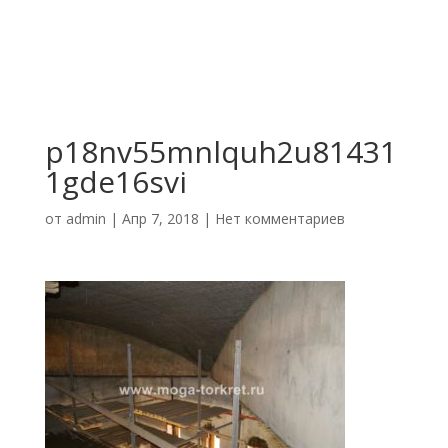
p18nv55mnlquh2u81431
1gde16svi
от
admin
|
Апр 7, 2018
|
Нет комментариев