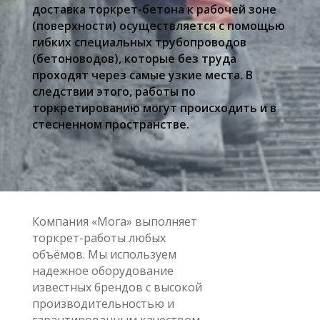
доставка торкрет-бетона к рабочей зоне
(поверхности) осуществляется с помощью
гибких специальных трубопроводов
(бетоноводов), которые без труда
проходят через самые узкие места. В
следствии этого, работы по
торкретированию могут происходить и в
стесненном пространстве.
Компания «Мога» выполняет
торкрет-работы любых
объёмов. Мы используем
надежное оборудование
известных брендов с высокой
производительностью и