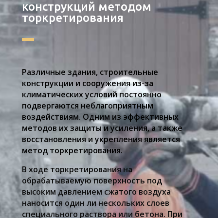
конструкций методом
торкретирования
Различные здания, строительные
конструкции и сооружения из-за
климатических условий постоянно
подвергаются неблагоприятным
воздействиям. Одним из эффективных
методов их защиты и усиления, а также
восстановления и укрепления является
метод торкретирования.
В ходе торкретирования на
обрабатываемую поверхность под
высоким давлением сжатого воздуха
наносится один ли нескольких слоев
специального раствора или бетона. При