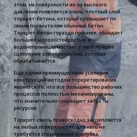
этом, на поверхности из-за высокого
давления появляется очень плотный слой
торкрет-бетона, который превышает по
своим показателям обычный бетон.
Торкрет-бетон гораздо прочнее, обладает
большей морозостойкостью и
водонепроницаемостью, у него лучшее
сцепление с поверхностью, которая
обрабатывается.
Ещё одним преимуществом усиления
конструкций методом торкретирования
является то, что все большинство рабочих
процессов полностью механизированы,
что значительно сокращает затраты
ресурсов.
Торкрет-смесь превосходно закрепляется
на любых поверхностях, для него не
требуется специальная опалубка,