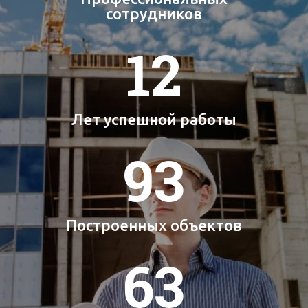
сотрудников
12
Лет успешной работы
93
Построенных объектов
63