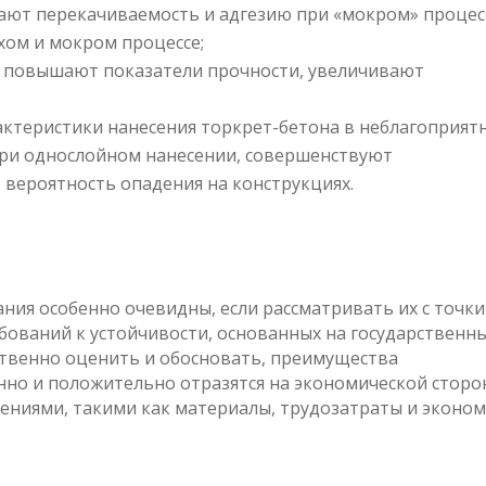
ают перекачиваемость и адгезию при «мокром» процес
хом и мокром процессе;
 повышают показатели прочности, увеличивают
ктеристики нанесения торкрет-бетона в неблагоприят
при однослойном нанесении, совершенствуют
вероятность опадения на конструкциях.
ия особенно очевидны, если рассматривать их с точки
ебований к устойчивости, основанных на государственн
ственно оценить и обосновать, преимущества
но и положительно отразятся на экономической сторо
ениями, такими как материалы, трудозатраты и эконо