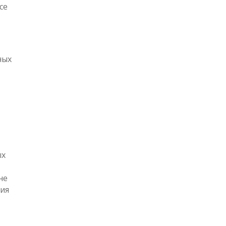
се
ных
ых
не
мия