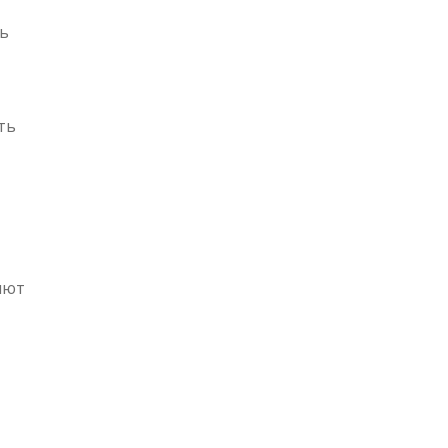
ь
ть
яют