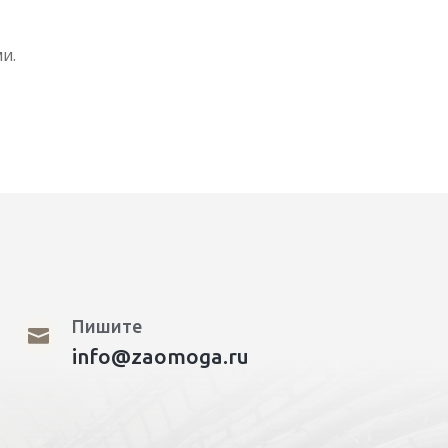
и.
Пишите

info@zaomoga.ru