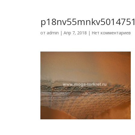
p18nv55mnkv5014751
от
admin
|
Апр 7, 2018
|
Нет комментариев