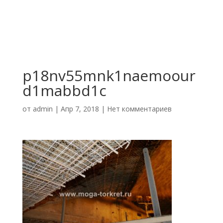
p18nv55mnk1naemoour
d1mabbd1c
от
admin
|
Апр 7, 2018
|
Нет комментариев