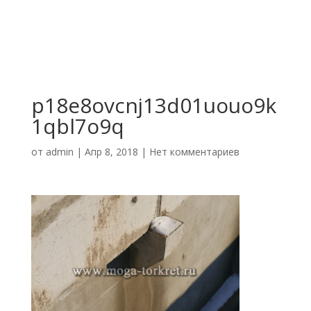
p18e8ovcnj13d01uouo9k
1qbl7o9q
от
admin
|
Апр 8, 2018
|
Нет комментариев