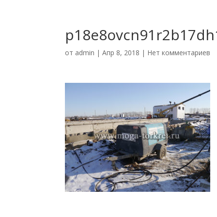
p18e8ovcn91r2b17d
от
admin
|
Апр 8, 2018
|
Нет комментариев