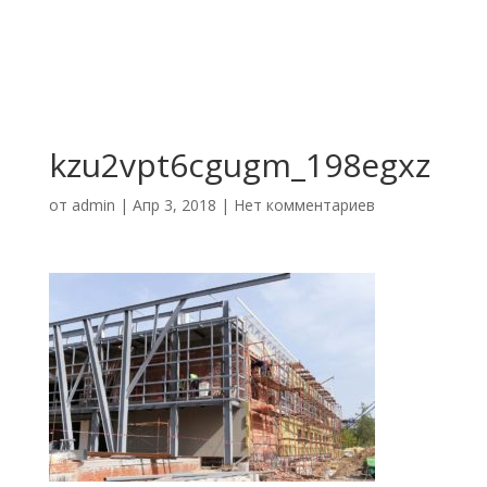
kzu2vpt6cgugm_198egxz
от
admin
|
Апр 3, 2018
|
Нет комментариев