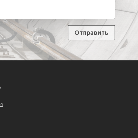
Отправить
ы
ия