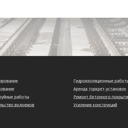
ирование
Гидроизоляционные работ
иование
Аренда торкрет-установок
руйные работы
Ремонт бетонного покрыт
льство водоемов
Усиление конструкций